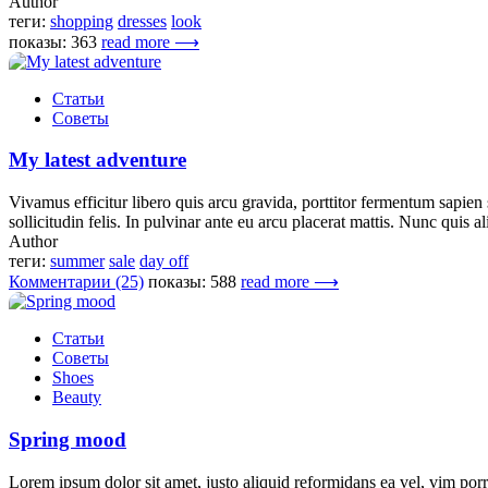
Author
теги:
shopping
dresses
look
показы: 363
read more ⟶
Статьи
Советы
My latest adventure
Vivamus efficitur libero quis arcu gravida, porttitor fermentum sapien 
sollicitudin felis. In pulvinar ante eu arcu placerat mattis. Nunc quis al
Author
теги:
summer
sale
day off
Комментарии (25)
показы: 588
read more ⟶
Статьи
Советы
Shoes
Beauty
Spring mood
Lorem ipsum dolor sit amet, justo aliquid reformidans ea vel, vim porro 