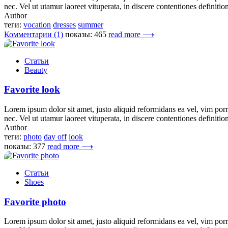
nec. Vel ut utamur laoreet vituperata, in discere contentiones definition
Author
теги:
vocation
dresses
summer
Комментарии (1)
показы: 465
read more ⟶
Статьи
Beauty
Favorite look
Lorem ipsum dolor sit amet, justo aliquid reformidans ea vel, vim porro 
nec. Vel ut utamur laoreet vituperata, in discere contentiones definition
Author
теги:
photo
day off
look
показы: 377
read more ⟶
Статьи
Shoes
Favorite photo
Lorem ipsum dolor sit amet, justo aliquid reformidans ea vel, vim porro 