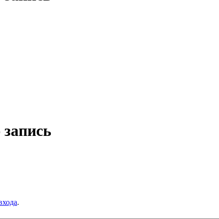
 запись
входа
.