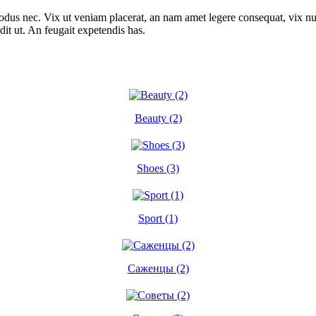
odus nec. Vix ut veniam placerat, an nam amet legere consequat, vix nul
ndit ut. An feugait expetendis has.
Beauty (2)
Shoes (3)
Sport (1)
Саженцы (2)