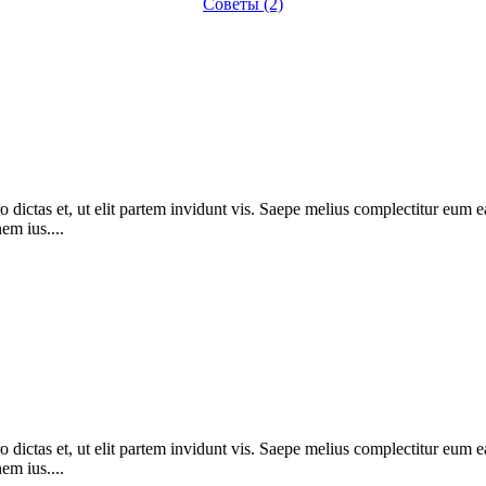
Советы (2)
dictas et, ut elit partem invidunt vis. Saepe melius complectitur eum ea. 
em ius....
dictas et, ut elit partem invidunt vis. Saepe melius complectitur eum ea. 
em ius....