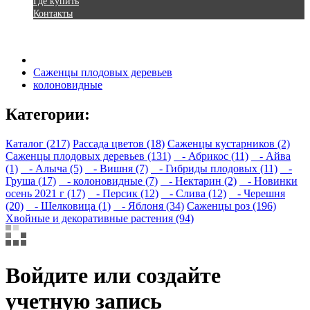
Где купить
Контакты
Саженцы плодовых деревьев
колоновидные
Категории:
Каталог (217)
Рассада цветов (18)
Саженцы кустарников (2)
Саженцы плодовых деревьев (131)
- Абрикос (11)
- Айва
(1)
- Алыча (5)
- Вишня (7)
- Гибриды плодовых (11)
-
Груша (17)
- колоновидные (7)
- Нектарин (2)
- Новинки
осень 2021 г (17)
- Персик (12)
- Слива (12)
- Черешня
(20)
- Шелковица (1)
- Яблоня (34)
Саженцы роз (196)
Хвойные и декоративные растения (94)
Войдите или создайте
учетную запись