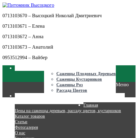
0713103670 – Высоцкий Николай Дмитриевич
0713103671 – Елена
0713103672 – Анна
0713103673 – Анатолий
0953512994 – Вайбер
ГЛАВНАЯ
КАТАЛОГ ТОВАРОВ
Саженцы Плодовых Деревьев
Саженцы Кустарников
Меню
Саженцы Роз
Рассада Цветов
ЦЕНЫ
СТАТЬИ
ФОТОГАЛЕРЕЯ
О НАС
ГДЕ КУПИТЬ
КОНТАКТЫ
Главная
Цены на саженцы деревьев, рассаду цветов, кустарников
Каталог товаров
Статьи
Фотогалерея
О нас