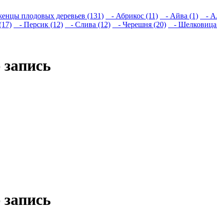
енцы плодовых деревьев (131)
- Абрикос (11)
- Айва (1)
- Ал
(17)
- Персик (12)
- Слива (12)
- Черешня (20)
- Шелковица 
 запись
 запись