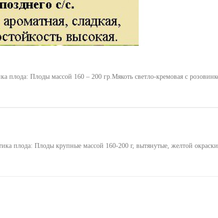
В сравнение
ка плода: Плоды массой 160 – 200 гр.Мякоть светло-кремовая с розовинко
тика плода: Плоды крупные массой 160-200 г, вытянутые, желтой окраск
В сравнение